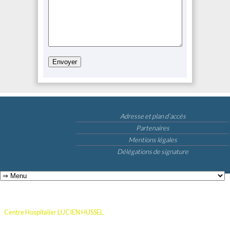
Adresse et plan d’accès
Partenaires
Mentions légales
Délégations de signature
Centre Hospitalier LUCIEN HUSSEL
Montée du Dr Chapuis
38200 Vienne
Tel : 04
74 31 33 33