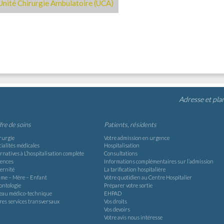
Unité Chirurgie Ambulatoire (UCA)
Adresse et pla
ffre de soins
Patients, résidents
rurgie
Votre admission en urgence
ialités médicales
Hospitalisation
rnatives à L’hospitalisation complète
Consultations
ences
Informations complémentaires sur l’admission
ernité
La tarification hospitalière
me – Mère – Enfant
Votre quotidien au Centre Hospitalier
ontologie
Préparer votre sortie
teau médico-technique
EHPAD
res services transversaux
Vos droits
Vos devoirs
Votre avis nous intéresse