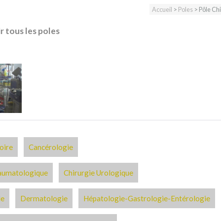
Accueil
>
Poles
> Pôle Chi
r tous les poles
oire
Cancérologie
raumatologique
Chirurgie Urologique
le
Dermatologie
Hépatologie-Gastrologie-Entérologie