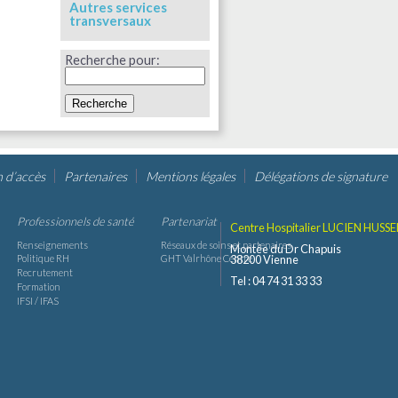
Autres services
transversaux
Recherche pour:
n d’accès
Partenaires
Mentions légales
Délégations de signature
Professionnels de santé
Partenariat
Centre Hospitalier LUCIEN HUSSE
Renseignements
Réseaux de soins et partenaires
Montée du Dr Chapuis
38200 Vienne
Politique RH
GHT Valrhône Centre
Recrutement
Tel : 04 74 31 33 33
Formation
IFSI / IFAS