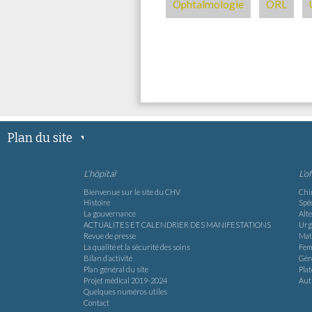
Ophtalmologie
ORL
Plan du site
L’hôpital
L’o
Bienvenue sur le site du CHV
Chi
Histoire
Spéc
La gouvernance
Alte
ACTUALITES ET CALENDRIER DES MANIFESTATIONS
Urg
Revue de presse
Mat
La qualité et la sécurité des soins
Fem
Bilan d’activité
Gér
Plan général du site
Pla
Projet médical 2019-2024
Aut
Quelques numéros utiles
Contact