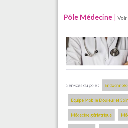
Pôle Médecine |
Voir
Services du pôle :
Endocrinolo
Equipe Mobile Douleur et Soi
Médecine gériatrique
Méd