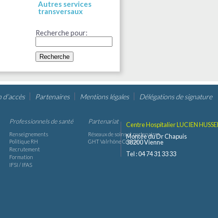
Autres services
transversaux
Recherche pour:
n d’accès
Partenaires
Mentions légales
Délégations de signature
Professionnels de santé
Partenariat
Centre Hospitalier LUCIEN HUSSE
Renseignements
Réseaux de soins et partenaires
Montée du Dr Chapuis
38200 Vienne
Politique RH
GHT Valrhône Centre
Recrutement
Tel : 04 74 31 33 33
Formation
IFSI / IFAS