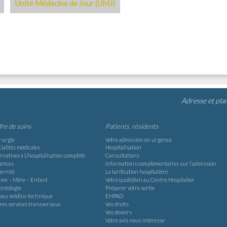
Unité Médecine de Jour (UMJ)
Adresse et pla
ffre de soins
Patients, résidents
rurgie
Votre admission en urgence
ialités médicales
Hospitalisation
rnatives à L’hospitalisation complète
Consultations
ences
Informations complémentaires sur l’admission
ernité
La tarification hospitalière
me – Mère – Enfant
Votre quotidien au Centre Hospitalier
ontologie
Préparer votre sortie
teau médico-technique
EHPAD
res services transversaux
Vos droits
Vos devoirs
Votre avis nous intéresse