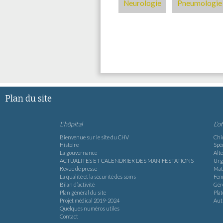
Neurologie
Pneumologie
Plan du site
L’hôpital
L’o
Bienvenue sur le site du CHV
Chi
Histoire
Spéc
La gouvernance
Alte
ACTUALITES ET CALENDRIER DES MANIFESTATIONS
Urg
Revue de presse
Mat
La qualité et la sécurité des soins
Fem
Bilan d’activité
Gér
Plan général du site
Pla
Projet médical 2019-2024
Aut
Quelques numéros utiles
Contact