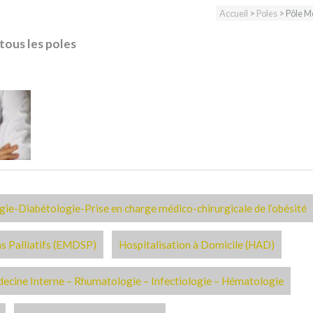
Accueil
>
Poles
> Pôle M
 tous les poles
gie-Diabétologie-Prise en charge médico-chirurgicale de l’obésité
ns Palliatifs (EMDSP)
Hospitalisation à Domicile (HAD)
ecine Interne – Rhumatologie – Infectiologie – Hématologie